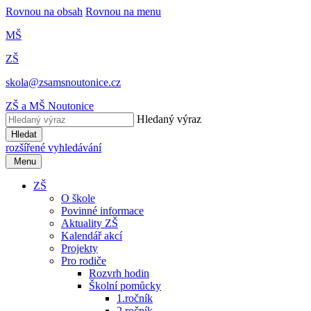
Rovnou na obsah
Rovnou na menu
MŠ
ZŠ
skola@zsamsnoutonice.cz
ZŠ a MŠ Noutonice
Hledaný výraz
Hledat
rozšířené vyhledávání
Menu
ZŠ
O škole
Povinné informace
Aktuality ZŠ
Kalendář akcí
Projekty
Pro rodiče
Rozvrh hodin
Školní pomůcky
1.ročník
2.ročník