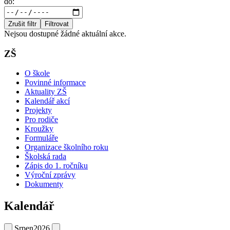
do:
Zrušit filtr
Filtrovat
Nejsou dostupné žádné aktuální akce.
ZŠ
O škole
Povinné informace
Aktuality ZŠ
Kalendář akcí
Projekty
Pro rodiče
Kroužky
Formuláře
Organizace školního roku
Školská rada
Zápis do 1. ročníku
Výroční zprávy
Dokumenty
Kalendář
Srpen
2026