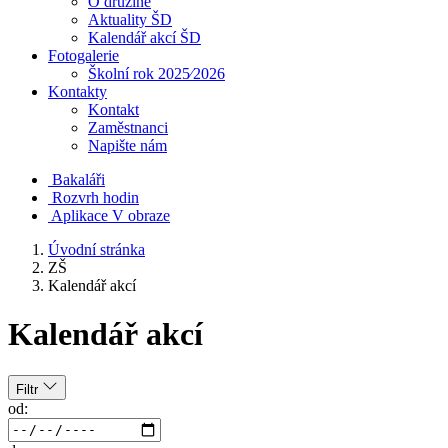
O družině
Aktuality ŠD
Kalendář akcí ŠD
Fotogalerie
Školní rok 2025⁄2026
Kontakty
Kontakt
Zaměstnanci
Napište nám
Bakaláři
Rozvrh hodin
Aplikace V obraze
Úvodní stránka
ZŠ
Kalendář akcí
Kalendář akcí
Filtr
od: