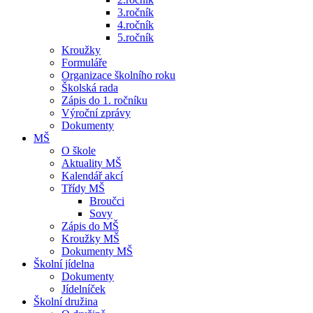
3.ročník
4.ročník
5.ročník
Kroužky
Formuláře
Organizace školního roku
Školská rada
Zápis do 1. ročníku
Výroční zprávy
Dokumenty
MŠ
O škole
Aktuality MŠ
Kalendář akcí
Třídy MŠ
Broučci
Sovy
Zápis do MŠ
Kroužky MŠ
Dokumenty MŠ
Školní jídelna
Dokumenty
Jídelníček
Školní družina