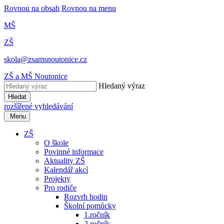
Rovnou na obsah
Rovnou na menu
MŠ
ZŠ
skola@zsamsnoutonice.cz
ZŠ a MŠ Noutonice
Hledaný výraz
Hledat
rozšířené vyhledávání
Menu
ZŠ
O škole
Povinné informace
Aktuality ZŠ
Kalendář akcí
Projekty
Pro rodiče
Rozvrh hodin
Školní pomůcky
1.ročník
2.ročník