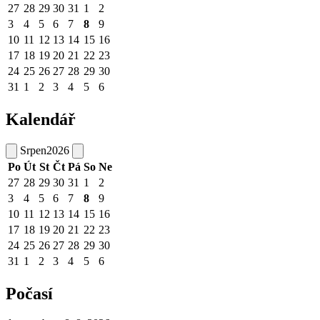
27
28
29
30
31
1
2
3
4
5
6
7
8
9
10
11
12
13
14
15
16
17
18
19
20
21
22
23
24
25
26
27
28
29
30
31
1
2
3
4
5
6
Kalendář
Srpen
2026
Po
Út
St
Čt
Pá
So
Ne
27
28
29
30
31
1
2
3
4
5
6
7
8
9
10
11
12
13
14
15
16
17
18
19
20
21
22
23
24
25
26
27
28
29
30
31
1
2
3
4
5
6
Počasí