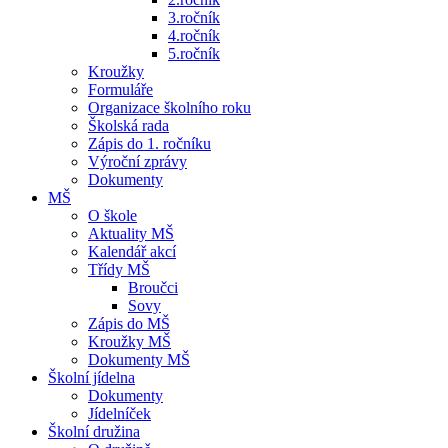
3.ročník
4.ročník
5.ročník
Kroužky
Formuláře
Organizace školního roku
Školská rada
Zápis do 1. ročníku
Výroční zprávy
Dokumenty
MŠ
O škole
Aktuality MŠ
Kalendář akcí
Třídy MŠ
Broučci
Sovy
Zápis do MŠ
Kroužky MŠ
Dokumenty MŠ
Školní jídelna
Dokumenty
Jídelníček
Školní družina