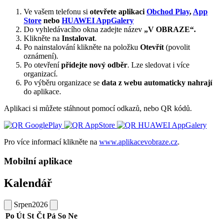
Ve vašem telefonu si
otevřete aplikaci
Obchod Play
,
App
Store
nebo
HUAWEI AppGalery
Do vyhledávacího okna zadejte název
„V OBRAZE“.
Klikněte na
Instalovat
.
Po nainstalování klikněte na položku
Otevřít
(povolit
oznámení).
Po otevření
přidejte nový odběr
. Lze sledovat i více
organizací.
Po výběru organizace se
data z webu automaticky nahrají
do aplikace.
Aplikaci si můžete stáhnout pomocí odkazů, nebo QR kódů.
Pro více informací klikněte na
www.aplikacevobraze.cz
.
Mobilní aplikace
Kalendář
Srpen
2026
Po
Út
St
Čt
Pá
So
Ne