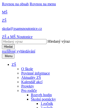
Rovnou na obsah
Rovnou na menu
MŠ
ZŠ
skola@zsamsnoutonice.cz
ZŠ a MŠ Noutonice
Hledaný výraz
Hledat
rozšířené vyhledávání
Menu
ZŠ
O škole
Povinné informace
Aktuality ZŠ
Kalendář akcí
Projekty
Pro rodiče
Rozvrh hodin
Školní pomůcky
1.ročník
2.ročník