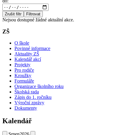
do:
Zrušit filtr
Filtrovat
Nejsou dostupné žádné aktuální akce.
ZŠ
O škole
Povinné informace
Aktuality ZŠ
Kalendář akcí
Projekty
Pro rodiče
Kroužky
Formuláře
Organizace školního roku
Školská rada
Zápis do 1. ročníku
Výroční zprávy
Dokumenty
Kalendář
Srpen
2026