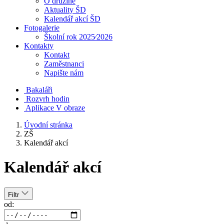
O družině
Aktuality ŠD
Kalendář akcí ŠD
Fotogalerie
Školní rok 2025⁄2026
Kontakty
Kontakt
Zaměstnanci
Napište nám
Bakaláři
Rozvrh hodin
Aplikace V obraze
Úvodní stránka
ZŠ
Kalendář akcí
Kalendář akcí
Filtr
od: