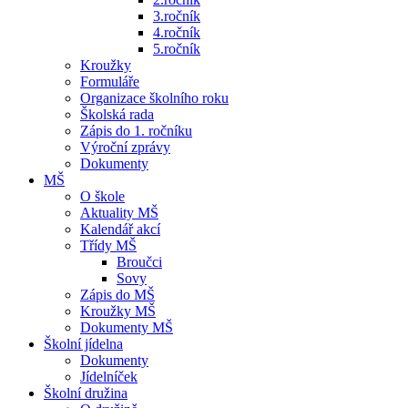
3.ročník
4.ročník
5.ročník
Kroužky
Formuláře
Organizace školního roku
Školská rada
Zápis do 1. ročníku
Výroční zprávy
Dokumenty
MŠ
O škole
Aktuality MŠ
Kalendář akcí
Třídy MŠ
Broučci
Sovy
Zápis do MŠ
Kroužky MŠ
Dokumenty MŠ
Školní jídelna
Dokumenty
Jídelníček
Školní družina