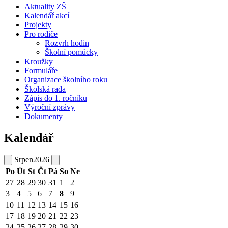
Aktuality ZŠ
Kalendář akcí
Projekty
Pro rodiče
Rozvrh hodin
Školní pomůcky
Kroužky
Formuláře
Organizace školního roku
Školská rada
Zápis do 1. ročníku
Výroční zprávy
Dokumenty
Kalendář
Srpen
2026
Po
Út
St
Čt
Pá
So
Ne
27
28
29
30
31
1
2
3
4
5
6
7
8
9
10
11
12
13
14
15
16
17
18
19
20
21
22
23
24
25
26
27
28
29
30