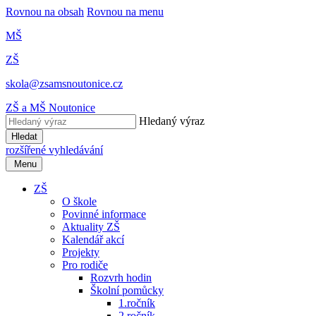
Rovnou na obsah
Rovnou na menu
MŠ
ZŠ
skola@zsamsnoutonice.cz
ZŠ a MŠ Noutonice
Hledaný výraz
Hledat
rozšířené vyhledávání
Menu
ZŠ
O škole
Povinné informace
Aktuality ZŠ
Kalendář akcí
Projekty
Pro rodiče
Rozvrh hodin
Školní pomůcky
1.ročník
2.ročník