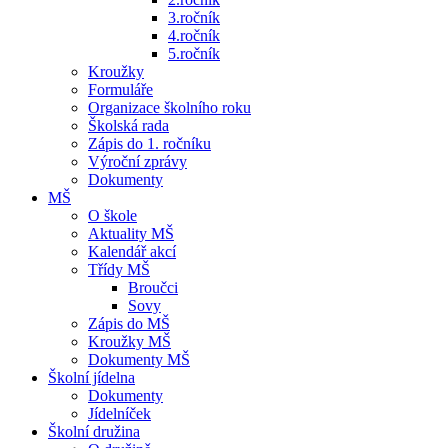
3.ročník
4.ročník
5.ročník
Kroužky
Formuláře
Organizace školního roku
Školská rada
Zápis do 1. ročníku
Výroční zprávy
Dokumenty
MŠ
O škole
Aktuality MŠ
Kalendář akcí
Třídy MŠ
Broučci
Sovy
Zápis do MŠ
Kroužky MŠ
Dokumenty MŠ
Školní jídelna
Dokumenty
Jídelníček
Školní družina