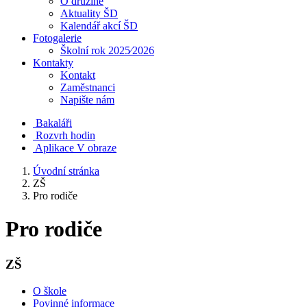
O družině
Aktuality ŠD
Kalendář akcí ŠD
Fotogalerie
Školní rok 2025⁄2026
Kontakty
Kontakt
Zaměstnanci
Napište nám
Bakaláři
Rozvrh hodin
Aplikace V obraze
Úvodní stránka
ZŠ
Pro rodiče
Pro rodiče
ZŠ
O škole
Povinné informace