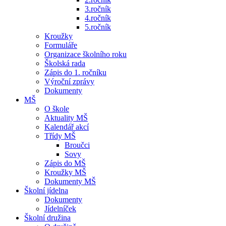
3.ročník
4.ročník
5.ročník
Kroužky
Formuláře
Organizace školního roku
Školská rada
Zápis do 1. ročníku
Výroční zprávy
Dokumenty
MŠ
O škole
Aktuality MŠ
Kalendář akcí
Třídy MŠ
Broučci
Sovy
Zápis do MŠ
Kroužky MŠ
Dokumenty MŠ
Školní jídelna
Dokumenty
Jídelníček
Školní družina