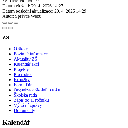
ZŠ a MŠ Noutonice
Datum vložení:
29. 4. 2026 14:27
Datum poslední aktualizace:
29. 4. 2026 14:29
Autor:
Správce Webu
ZŠ
O škole
Povinné informace
Aktuality ZŠ
Kalendář akcí
Projekty
Pro rodiče
Kroužky
Formuláře
Organizace školního roku
Školská rada
Zápis do 1. ročníku
Výroční zprávy
Dokumenty
Kalendář