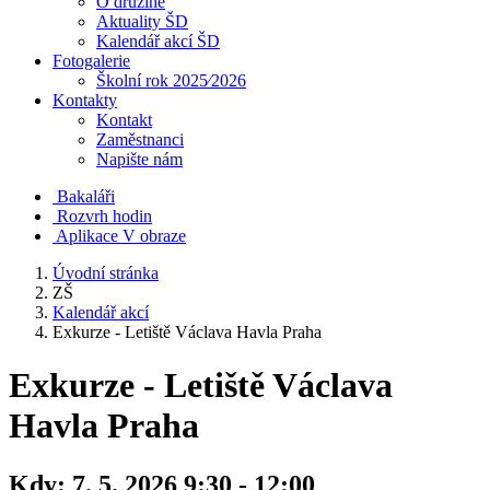
O družině
Aktuality ŠD
Kalendář akcí ŠD
Fotogalerie
Školní rok 2025⁄2026
Kontakty
Kontakt
Zaměstnanci
Napište nám
Bakaláři
Rozvrh hodin
Aplikace V obraze
Úvodní stránka
ZŠ
Kalendář akcí
Exkurze - Letiště Václava Havla Praha
Exkurze - Letiště Václava
Havla Praha
Kdy:
7. 5. 2026 9:30 - 12:00