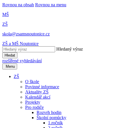
Rovnou na obsah
Rovnou na menu
MŠ
ZŠ
skola@zsamsnoutonice.cz
ZŠ a MŠ Noutonice
Hledaný výraz
Hledat
rozšířené vyhledávání
Menu
ZŠ
O škole
Povinné informace
Aktuality ZŠ
Kalendář akcí
Projekty
Pro rodiče
Rozvrh hodin
Školní pomůcky
1.ročník
2.ročník