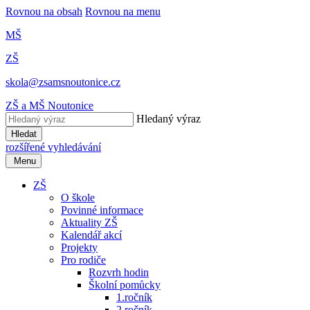
Rovnou na obsah
Rovnou na menu
MŠ
ZŠ
skola@zsamsnoutonice.cz
ZŠ a MŠ Noutonice
Hledaný výraz
Hledat
rozšířené vyhledávání
Menu
ZŠ
O škole
Povinné informace
Aktuality ZŠ
Kalendář akcí
Projekty
Pro rodiče
Rozvrh hodin
Školní pomůcky
1.ročník
2.ročník