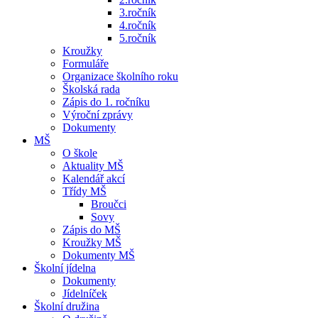
3.ročník
4.ročník
5.ročník
Kroužky
Formuláře
Organizace školního roku
Školská rada
Zápis do 1. ročníku
Výroční zprávy
Dokumenty
MŠ
O škole
Aktuality MŠ
Kalendář akcí
Třídy MŠ
Broučci
Sovy
Zápis do MŠ
Kroužky MŠ
Dokumenty MŠ
Školní jídelna
Dokumenty
Jídelníček
Školní družina