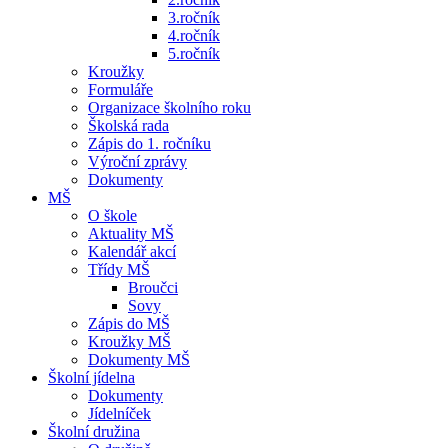
3.ročník
4.ročník
5.ročník
Kroužky
Formuláře
Organizace školního roku
Školská rada
Zápis do 1. ročníku
Výroční zprávy
Dokumenty
MŠ
O škole
Aktuality MŠ
Kalendář akcí
Třídy MŠ
Broučci
Sovy
Zápis do MŠ
Kroužky MŠ
Dokumenty MŠ
Školní jídelna
Dokumenty
Jídelníček
Školní družina