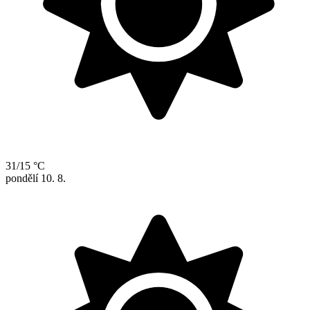
31/15 °C
pondělí
10. 8.