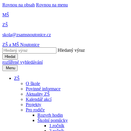
Rovnou na obsah
Rovnou na menu
MŠ
ZŠ
skola@zsamsnoutonice.cz
ZŠ a MŠ Noutonice
Hledaný výraz
Hledat
rozšířené vyhledávání
Menu
ZŠ
O škole
Povinné informace
Aktuality ZŠ
Kalendář akcí
Projekty
Pro rodiče
Rozvrh hodin
Školní pomůcky
1.ročník
2.ročník