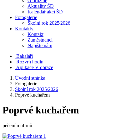
O družině
Aktuality ŠD
Kalendář akcí ŠD
Fotogalerie
Školní rok 2025⁄2026
Kontakty
Kontakt
Zaměstnanci
Napište nám
Bakaláři
Rozvrh hodin
Aplikace V obraze
Úvodní stránka
Fotogalerie
Školní rok 2025/2026
Poprvé kuchařem
Poprvé kuchařem
pečení muffinů