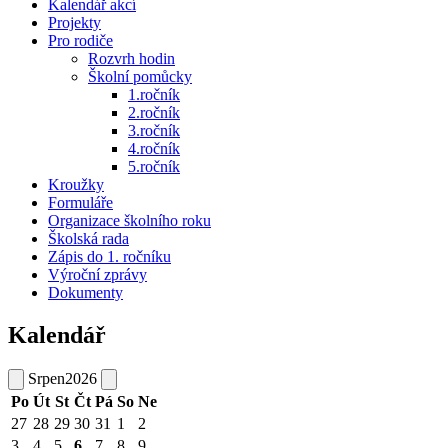
Kalendář akcí
Projekty
Pro rodiče
Rozvrh hodin
Školní pomůcky
1.ročník
2.ročník
3.ročník
4.ročník
5.ročník
Kroužky
Formuláře
Organizace školního roku
Školská rada
Zápis do 1. ročníku
Výroční zprávy
Dokumenty
Kalendář
Srpen
2026
Po
Út
St
Čt
Pá
So
Ne
27
28
29
30
31
1
2
3
4
5
6
7
8
9