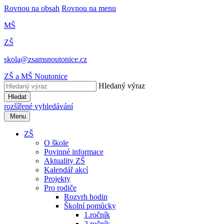
Rovnou na obsah
Rovnou na menu
MŠ
ZŠ
skola@zsamsnoutonice.cz
ZŠ a MŠ Noutonice
Hledaný výraz
Hledat
rozšířené vyhledávání
Menu
ZŠ
O škole
Povinné informace
Aktuality ZŠ
Kalendář akcí
Projekty
Pro rodiče
Rozvrh hodin
Školní pomůcky
1.ročník
2.ročník