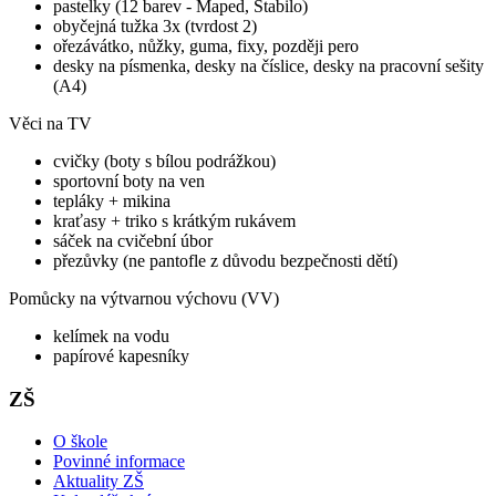
pastelky (12 barev - Maped, Stabilo)
obyčejná tužka 3x (tvrdost 2)
ořezávátko, nůžky, guma, fixy, později pero
desky na písmenka, desky na číslice, desky na pracovní sešity
(A4)
Věci na TV
cvičky (boty s bílou podrážkou)
sportovní boty na ven
tepláky + mikina
kraťasy + triko s krátkým rukávem
sáček na cvičební úbor
přezůvky (ne pantofle z důvodu bezpečnosti dětí)
Pomůcky na výtvarnou výchovu (VV)
kelímek na vodu
papírové kapesníky
ZŠ
O škole
Povinné informace
Aktuality ZŠ