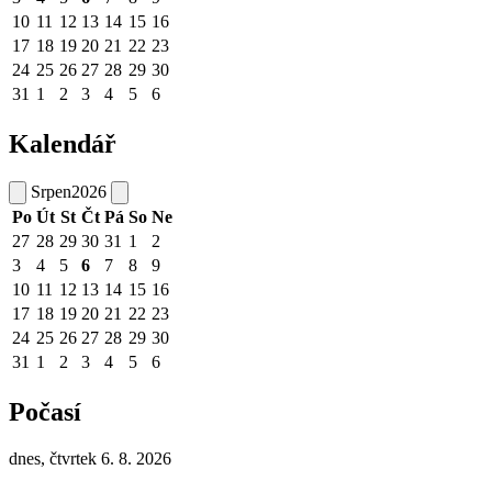
10
11
12
13
14
15
16
17
18
19
20
21
22
23
24
25
26
27
28
29
30
31
1
2
3
4
5
6
Kalendář
Srpen
2026
Po
Út
St
Čt
Pá
So
Ne
27
28
29
30
31
1
2
3
4
5
6
7
8
9
10
11
12
13
14
15
16
17
18
19
20
21
22
23
24
25
26
27
28
29
30
31
1
2
3
4
5
6
Počasí
dnes, čtvrtek 6. 8. 2026