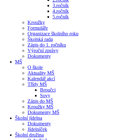
3.ročník
4.ročník
5.ročník
Kroužky
Formuláře
Organizace školního roku
Školská rada
Zápis do 1. ročníku
Výroční zprávy
Dokumenty
MŠ
O škole
Aktuality MŠ
Kalendář akcí
Třídy MŠ
Broučci
Sovy
Zápis do MŠ
Kroužky MŠ
Dokumenty MŠ
Školní jídelna
Dokumenty
Jídelníček
Školní družina