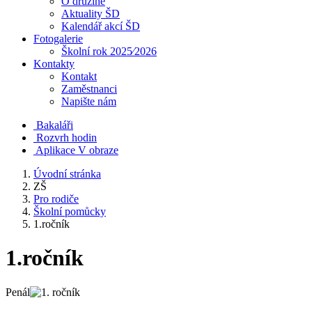
O družině
Aktuality ŠD
Kalendář akcí ŠD
Fotogalerie
Školní rok 2025⁄2026
Kontakty
Kontakt
Zaměstnanci
Napište nám
Bakaláři
Rozvrh hodin
Aplikace V obraze
Úvodní stránka
ZŠ
Pro rodiče
Školní pomůcky
1.ročník
1.ročník
Penál