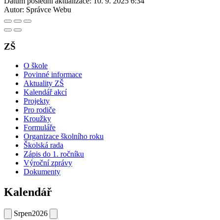
Datum poslední aktualizace:
10. 9. 2025 6:34
Autor:
Správce Webu
ZŠ
O škole
Povinné informace
Aktuality ZŠ
Kalendář akcí
Projekty
Pro rodiče
Kroužky
Formuláře
Organizace školního roku
Školská rada
Zápis do 1. ročníku
Výroční zprávy
Dokumenty
Kalendář
Srpen
2026