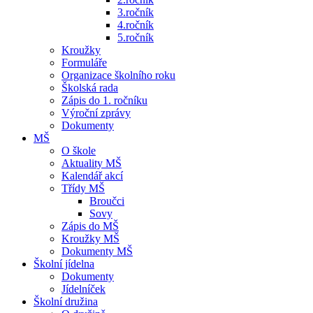
3.ročník
4.ročník
5.ročník
Kroužky
Formuláře
Organizace školního roku
Školská rada
Zápis do 1. ročníku
Výroční zprávy
Dokumenty
MŠ
O škole
Aktuality MŠ
Kalendář akcí
Třídy MŠ
Broučci
Sovy
Zápis do MŠ
Kroužky MŠ
Dokumenty MŠ
Školní jídelna
Dokumenty
Jídelníček
Školní družina