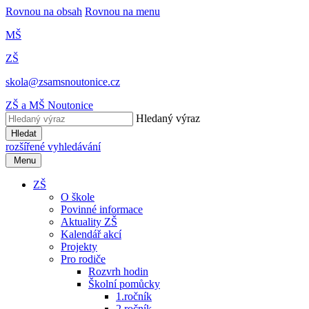
Rovnou na obsah
Rovnou na menu
MŠ
ZŠ
skola@zsamsnoutonice.cz
ZŠ a MŠ Noutonice
Hledaný výraz
Hledat
rozšířené vyhledávání
Menu
ZŠ
O škole
Povinné informace
Aktuality ZŠ
Kalendář akcí
Projekty
Pro rodiče
Rozvrh hodin
Školní pomůcky
1.ročník
2.ročník