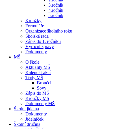
3.ročník
4.ročník
5.ročník
Kroužky
Formuláře
Organizace školního roku
Školská rada
Zápis do 1. ročníku
Výroční zprávy
Dokumenty
MŠ
O škole
Aktuality MŠ
Kalendář akcí
Třídy MŠ
Broučci
Sovy
Zápis do MŠ
Kroužky MŠ
Dokumenty MŠ
Školní jídelna
Dokumenty
Jídelníček
Školní družina