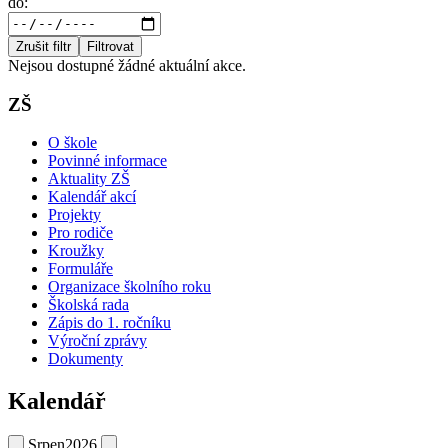
do:
Zrušit filtr
Filtrovat
Nejsou dostupné žádné aktuální akce.
ZŠ
O škole
Povinné informace
Aktuality ZŠ
Kalendář akcí
Projekty
Pro rodiče
Kroužky
Formuláře
Organizace školního roku
Školská rada
Zápis do 1. ročníku
Výroční zprávy
Dokumenty
Kalendář
Srpen
2026