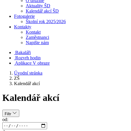
O družině
Aktuality ŠD
Kalendář akcí ŠD
Fotogalerie
Školní rok 2025⁄2026
Kontakty
Kontakt
Zaměstnanci
Napište nám
Bakaláři
Rozvrh hodin
Aplikace V obraze
Úvodní stránka
ZŠ
Kalendář akcí
Kalendář akcí
Filtr
od: