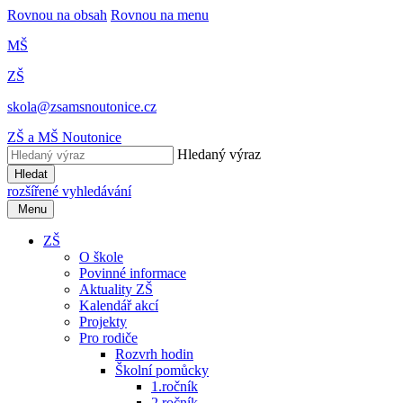
Rovnou na obsah
Rovnou na menu
MŠ
ZŠ
skola@zsamsnoutonice.cz
ZŠ a MŠ Noutonice
Hledaný výraz
Hledat
rozšířené vyhledávání
Menu
ZŠ
O škole
Povinné informace
Aktuality ZŠ
Kalendář akcí
Projekty
Pro rodiče
Rozvrh hodin
Školní pomůcky
1.ročník
2.ročník