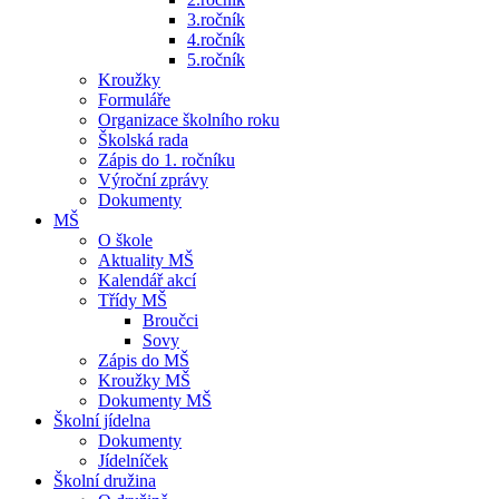
3.ročník
4.ročník
5.ročník
Kroužky
Formuláře
Organizace školního roku
Školská rada
Zápis do 1. ročníku
Výroční zprávy
Dokumenty
MŠ
O škole
Aktuality MŠ
Kalendář akcí
Třídy MŠ
Broučci
Sovy
Zápis do MŠ
Kroužky MŠ
Dokumenty MŠ
Školní jídelna
Dokumenty
Jídelníček
Školní družina