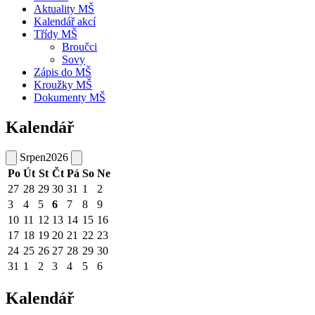
Aktuality MŠ
Kalendář akcí
Třídy MŠ
Broučci
Sovy
Zápis do MŠ
Kroužky MŠ
Dokumenty MŠ
Kalendář
Srpen
2026
Po
Út
St
Čt
Pá
So
Ne
27
28
29
30
31
1
2
3
4
5
6
7
8
9
10
11
12
13
14
15
16
17
18
19
20
21
22
23
24
25
26
27
28
29
30
31
1
2
3
4
5
6
Kalendář