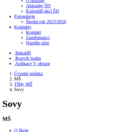
O družině
Aktuality ŠD
Kalendář akcí ŠD
Fotogalerie
Školní rok 2025⁄2026
Kontakty
Kontakt
Zaměstnanci
Napište nám
Bakaláři
Rozvrh hodin
Aplikace V obraze
Úvodní stránka
MŠ
Třídy MŠ
Sovy
Sovy
MŠ
O škole