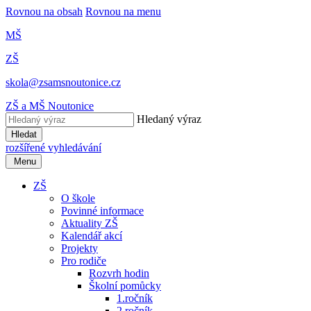
Rovnou na obsah
Rovnou na menu
MŠ
ZŠ
skola@zsamsnoutonice.cz
ZŠ a MŠ Noutonice
Hledaný výraz
Hledat
rozšířené vyhledávání
Menu
ZŠ
O škole
Povinné informace
Aktuality ZŠ
Kalendář akcí
Projekty
Pro rodiče
Rozvrh hodin
Školní pomůcky
1.ročník
2.ročník