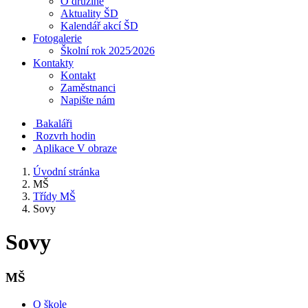
O družině
Aktuality ŠD
Kalendář akcí ŠD
Fotogalerie
Školní rok 2025⁄2026
Kontakty
Kontakt
Zaměstnanci
Napište nám
Bakaláři
Rozvrh hodin
Aplikace V obraze
Úvodní stránka
MŠ
Třídy MŠ
Sovy
Sovy
MŠ
O škole