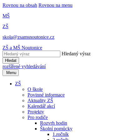
Rovnou na obsah
Rovnou na menu
MŠ
ZŠ
skola@zsamsnoutonice.cz
ZŠ a MŠ Noutonice
Hledaný výraz
Hledat
rozšířené vyhledávání
Menu
ZŠ
O škole
Povinné informace
Aktuality ZŠ
Kalendář akcí
Projekty
Pro rodiče
Rozvrh hodin
Školní pomůcky
1.ročník
2.ročník