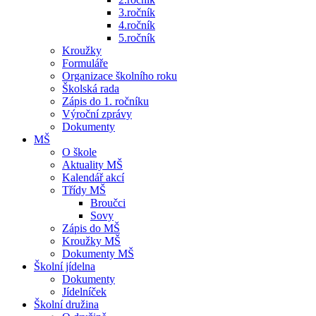
3.ročník
4.ročník
5.ročník
Kroužky
Formuláře
Organizace školního roku
Školská rada
Zápis do 1. ročníku
Výroční zprávy
Dokumenty
MŠ
O škole
Aktuality MŠ
Kalendář akcí
Třídy MŠ
Broučci
Sovy
Zápis do MŠ
Kroužky MŠ
Dokumenty MŠ
Školní jídelna
Dokumenty
Jídelníček
Školní družina