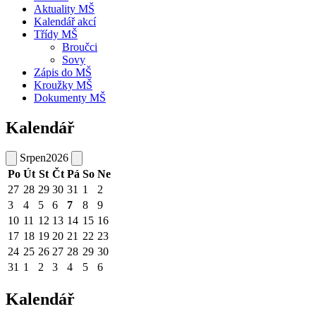
Aktuality MŠ
Kalendář akcí
Třídy MŠ
Broučci
Sovy
Zápis do MŠ
Kroužky MŠ
Dokumenty MŠ
Kalendář
Srpen
2026
Po
Út
St
Čt
Pá
So
Ne
27
28
29
30
31
1
2
3
4
5
6
7
8
9
10
11
12
13
14
15
16
17
18
19
20
21
22
23
24
25
26
27
28
29
30
31
1
2
3
4
5
6
Kalendář