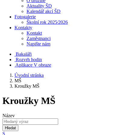
O družině
Aktuality ŠD
Kalendář akcí ŠD
Fotogalerie
Školní rok 2025⁄2026
Kontakty
Kontakt
Zaměstnanci
Napište nám
Bakaláři
Rozvrh hodin
Aplikace V obraze
Úvodní stránka
MŠ
Kroužky MŠ
Kroužky MŠ
Název
Hledat
S