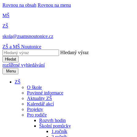
Rovnou na obsah
Rovnou na menu
MŠ
ZŠ
skola@zsamsnoutonice.cz
ZŠ a MŠ Noutonice
Hledaný výraz
Hledat
rozšířené vyhledávání
Menu
ZŠ
O škole
Povinné informace
Aktuality ZŠ
Kalendář akcí
Projekty
Pro rodiče
Rozvrh hodin
Školní pomůcky
1.ročník
2.ročník