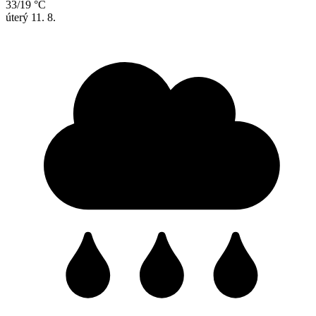
33/19 °C
úterý
11. 8.