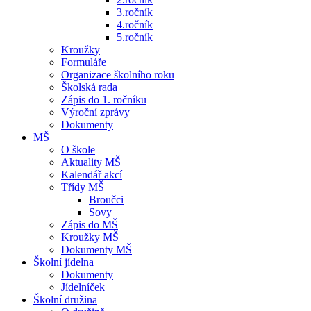
3.ročník
4.ročník
5.ročník
Kroužky
Formuláře
Organizace školního roku
Školská rada
Zápis do 1. ročníku
Výroční zprávy
Dokumenty
MŠ
O škole
Aktuality MŠ
Kalendář akcí
Třídy MŠ
Broučci
Sovy
Zápis do MŠ
Kroužky MŠ
Dokumenty MŠ
Školní jídelna
Dokumenty
Jídelníček
Školní družina