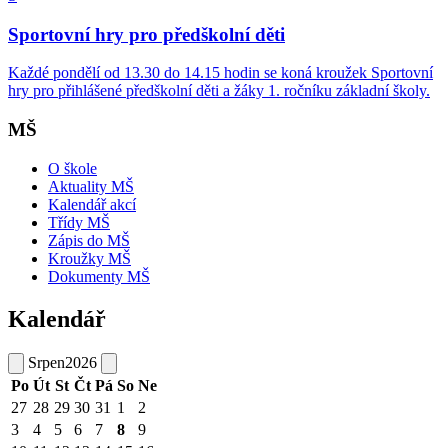
Sportovní hry pro předškolní děti
Každé pondělí od 13.30 do 14.15 hodin se koná kroužek Sportovní
hry pro přihlášené předškolní děti a žáky 1. ročníku základní školy.
MŠ
O škole
Aktuality MŠ
Kalendář akcí
Třídy MŠ
Zápis do MŠ
Kroužky MŠ
Dokumenty MŠ
Kalendář
Srpen
2026
Po
Út
St
Čt
Pá
So
Ne
27
28
29
30
31
1
2
3
4
5
6
7
8
9