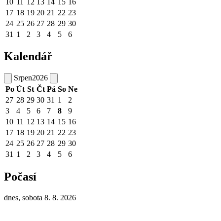
10
11
12
13
14
15
16
17
18
19
20
21
22
23
24
25
26
27
28
29
30
31
1
2
3
4
5
6
Kalendář
Srpen
2026
Po
Út
St
Čt
Pá
So
Ne
27
28
29
30
31
1
2
3
4
5
6
7
8
9
10
11
12
13
14
15
16
17
18
19
20
21
22
23
24
25
26
27
28
29
30
31
1
2
3
4
5
6
Počasí
dnes, sobota 8. 8. 2026