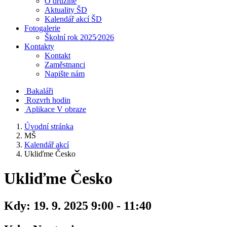
O družině
Aktuality ŠD
Kalendář akcí ŠD
Fotogalerie
Školní rok 2025⁄2026
Kontakty
Kontakt
Zaměstnanci
Napište nám
Bakaláři
Rozvrh hodin
Aplikace V obraze
Úvodní stránka
MŠ
Kalendář akcí
Ukliďme Česko
Ukliďme Česko
Kdy:
19. 9. 2025 9:00 - 11:40