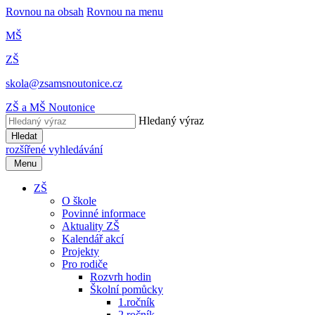
Rovnou na obsah
Rovnou na menu
MŠ
ZŠ
skola@zsamsnoutonice.cz
ZŠ a MŠ Noutonice
Hledaný výraz
Hledat
rozšířené vyhledávání
Menu
ZŠ
O škole
Povinné informace
Aktuality ZŠ
Kalendář akcí
Projekty
Pro rodiče
Rozvrh hodin
Školní pomůcky
1.ročník
2.ročník