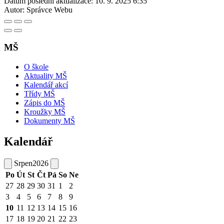
Datum poslední aktualizace:
10. 9. 2025 6:35
Autor:
Správce Webu
MŠ
O škole
Aktuality MŠ
Kalendář akcí
Třídy MŠ
Zápis do MŠ
Kroužky MŠ
Dokumenty MŠ
Kalendář
Srpen
2026
Po
Út
St
Čt
Pá
So
Ne
27
28
29
30
31
1
2
3
4
5
6
7
8
9
10
11
12
13
14
15
16
17
18
19
20
21
22
23