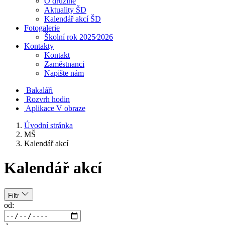
O družině
Aktuality ŠD
Kalendář akcí ŠD
Fotogalerie
Školní rok 2025⁄2026
Kontakty
Kontakt
Zaměstnanci
Napište nám
Bakaláři
Rozvrh hodin
Aplikace V obraze
Úvodní stránka
MŠ
Kalendář akcí
Kalendář akcí
Filtr
od: