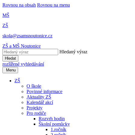
Rovnou na obsah
Rovnou na menu
MŠ
ZŠ
skola@zsamsnoutonice.cz
ZŠ a MŠ Noutonice
Hledaný výraz
Hledat
rozšířené vyhledávání
Menu
ZŠ
O škole
Povinné informace
Aktuality ZŠ
Kalendář akcí
Projekty
Pro rodiče
Rozvrh hodin
Školní pomůcky
1.ročník
2.ročník