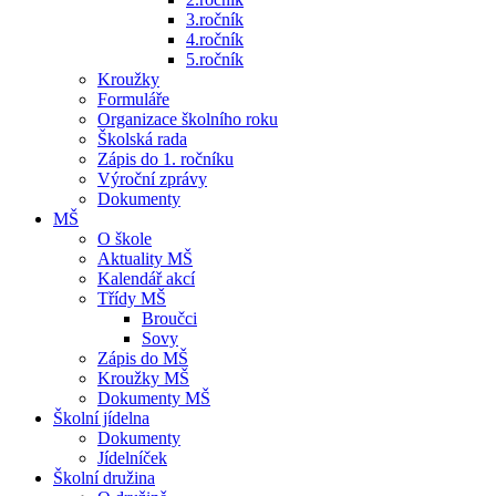
3.ročník
4.ročník
5.ročník
Kroužky
Formuláře
Organizace školního roku
Školská rada
Zápis do 1. ročníku
Výroční zprávy
Dokumenty
MŠ
O škole
Aktuality MŠ
Kalendář akcí
Třídy MŠ
Broučci
Sovy
Zápis do MŠ
Kroužky MŠ
Dokumenty MŠ
Školní jídelna
Dokumenty
Jídelníček
Školní družina