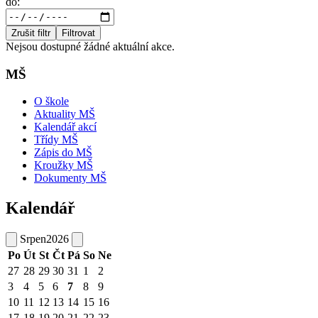
do:
Zrušit filtr
Filtrovat
Nejsou dostupné žádné aktuální akce.
MŠ
O škole
Aktuality MŠ
Kalendář akcí
Třídy MŠ
Zápis do MŠ
Kroužky MŠ
Dokumenty MŠ
Kalendář
Srpen
2026
Po
Út
St
Čt
Pá
So
Ne
27
28
29
30
31
1
2
3
4
5
6
7
8
9
10
11
12
13
14
15
16
17
18
19
20
21
22
23