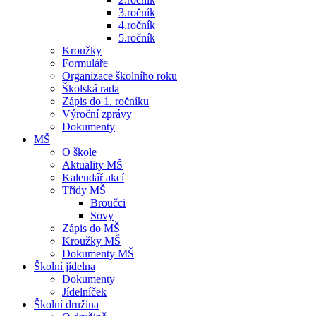
3.ročník
4.ročník
5.ročník
Kroužky
Formuláře
Organizace školního roku
Školská rada
Zápis do 1. ročníku
Výroční zprávy
Dokumenty
MŠ
O škole
Aktuality MŠ
Kalendář akcí
Třídy MŠ
Broučci
Sovy
Zápis do MŠ
Kroužky MŠ
Dokumenty MŠ
Školní jídelna
Dokumenty
Jídelníček
Školní družina