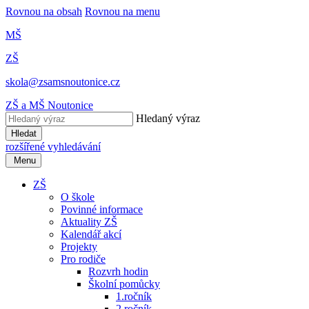
Rovnou na obsah
Rovnou na menu
MŠ
ZŠ
skola@zsamsnoutonice.cz
ZŠ a MŠ Noutonice
Hledaný výraz
Hledat
rozšířené vyhledávání
Menu
ZŠ
O škole
Povinné informace
Aktuality ZŠ
Kalendář akcí
Projekty
Pro rodiče
Rozvrh hodin
Školní pomůcky
1.ročník
2.ročník