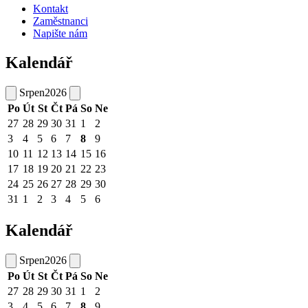
Kontakt
Zaměstnanci
Napište nám
Kalendář
Srpen
2026
Po
Út
St
Čt
Pá
So
Ne
27
28
29
30
31
1
2
3
4
5
6
7
8
9
10
11
12
13
14
15
16
17
18
19
20
21
22
23
24
25
26
27
28
29
30
31
1
2
3
4
5
6
Kalendář
Srpen
2026
Po
Út
St
Čt
Pá
So
Ne
27
28
29
30
31
1
2
3
4
5
6
7
8
9