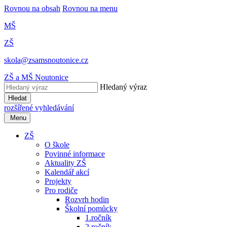
Rovnou na obsah
Rovnou na menu
MŠ
ZŠ
skola@zsamsnoutonice.cz
ZŠ a MŠ Noutonice
Hledaný výraz
Hledat
rozšířené vyhledávání
Menu
ZŠ
O škole
Povinné informace
Aktuality ZŠ
Kalendář akcí
Projekty
Pro rodiče
Rozvrh hodin
Školní pomůcky
1.ročník
2.ročník