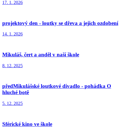
17. 1. 2026
projektový den - loutky se dřeva a jejich ozdobení
14. 1. 2026
Mikuláš, čert a anděl v naší škole
8. 12. 2025
předMikulášské loutkové divadlo - pohádka O
hluché botě
5. 12. 2025
Sférické kino ve škole