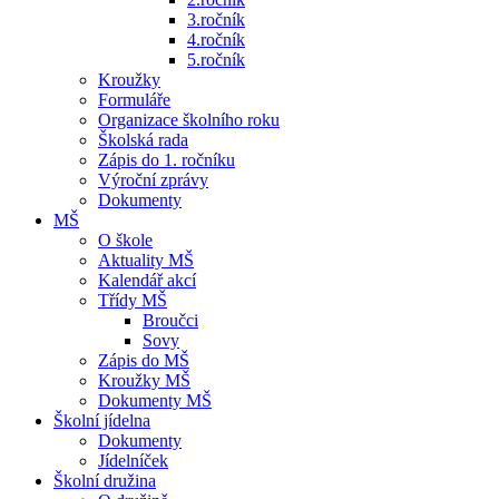
3.ročník
4.ročník
5.ročník
Kroužky
Formuláře
Organizace školního roku
Školská rada
Zápis do 1. ročníku
Výroční zprávy
Dokumenty
MŠ
O škole
Aktuality MŠ
Kalendář akcí
Třídy MŠ
Broučci
Sovy
Zápis do MŠ
Kroužky MŠ
Dokumenty MŠ
Školní jídelna
Dokumenty
Jídelníček
Školní družina