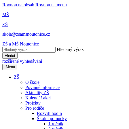
Rovnou na obsah
Rovnou na menu
MŠ
ZŠ
skola@zsamsnoutonice.cz
ZŠ a MŠ Noutonice
Hledaný výraz
Hledat
rozšířené vyhledávání
Menu
ZŠ
O škole
Povinné informace
Aktuality ZŠ
Kalendář akcí
Projekty
Pro rodiče
Rozvrh hodin
Školní pomůcky
1.ročník
2.ročník