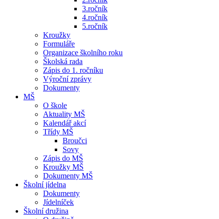
3.ročník
4.ročník
5.ročník
Kroužky
Formuláře
Organizace školního roku
Školská rada
Zápis do 1. ročníku
Výroční zprávy
Dokumenty
MŠ
O škole
Aktuality MŠ
Kalendář akcí
Třídy MŠ
Broučci
Sovy
Zápis do MŠ
Kroužky MŠ
Dokumenty MŠ
Školní jídelna
Dokumenty
Jídelníček
Školní družina