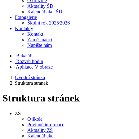
O družině
Aktuality ŠD
Kalendář akcí ŠD
Fotogalerie
Školní rok 2025⁄2026
Kontakty
Kontakt
Zaměstnanci
Napište nám
Bakaláři
Rozvrh hodin
Aplikace V obraze
Úvodní stránka
Struktura stránek
Struktura stránek
ZŠ
O škole
Povinné informace
Aktuality ZŠ
Kalendář akcí