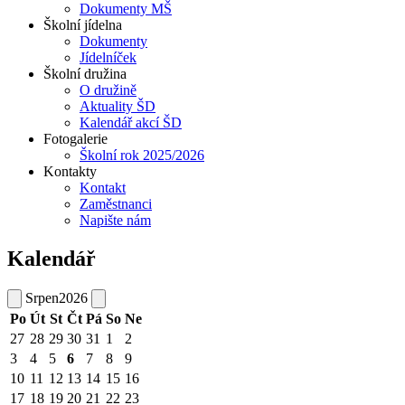
Dokumenty MŠ
Školní jídelna
Dokumenty
Jídelníček
Školní družina
O družině
Aktuality ŠD
Kalendář akcí ŠD
Fotogalerie
Školní rok 2025/2026
Kontakty
Kontakt
Zaměstnanci
Napište nám
Kalendář
Srpen
2026
Po
Út
St
Čt
Pá
So
Ne
27
28
29
30
31
1
2
3
4
5
6
7
8
9
10
11
12
13
14
15
16
17
18
19
20
21
22
23