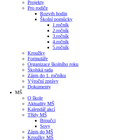
Projekty
Pro rodiče
Rozvrh hodin
Školní pomůcky
1.ročník
2.ročník
3.ročník
4.ročník
5.ročník
Kroužky
Formuláře
Organizace školního roku
Školská rada
Zápis do 1. ročníku
Výroční zprávy
Dokumenty
MŠ
O škole
Aktuality MŠ
Kalendář akcí
Třídy MŠ
Broučci
Sovy
Zápis do MŠ
Kroužky MŠ