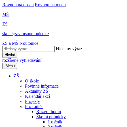
Rovnou na obsah
Rovnou na menu
MŠ
ZŠ
skola@zsamsnoutonice.cz
ZŠ a MŠ Noutonice
Hledaný výraz
Hledat
rozšířené vyhledávání
Menu
ZŠ
O škole
Povinné informace
Aktuality ZŠ
Kalendář akcí
Projekty
Pro rodiče
Rozvrh hodin
Školní pomůcky
1.ročník
2.ročník