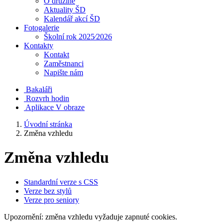
O družině
Aktuality ŠD
Kalendář akcí ŠD
Fotogalerie
Školní rok 2025⁄2026
Kontakty
Kontakt
Zaměstnanci
Napište nám
Bakaláři
Rozvrh hodin
Aplikace V obraze
Úvodní stránka
Změna vzhledu
Změna vzhledu
Standardní verze s CSS
Verze bez stylů
Verze pro seniory
Upozornění: změna vzhledu vyžaduje zapnuté cookies.