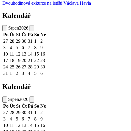
Dvouhodinová exkurze na letišti Václava Havla
Kalendář
Srpen
2026
Po
Út
St
Čt
Pá
So
Ne
27
28
29
30
31
1
2
3
4
5
6
7
8
9
10
11
12
13
14
15
16
17
18
19
20
21
22
23
24
25
26
27
28
29
30
31
1
2
3
4
5
6
Kalendář
Srpen
2026
Po
Út
St
Čt
Pá
So
Ne
27
28
29
30
31
1
2
3
4
5
6
7
8
9
10
11
12
13
14
15
16