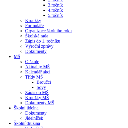
3.ročník
4.ročník
5.ročník
Kroužky
Formuláře
Organizace školního roku
Školská rada
Zápis do 1. ročníku
Výroční zprávy
Dokumenty
MŠ
O škole
Aktuality MŠ
Kalendář akcí
Třídy MŠ
Broučci
Sovy
Zápis do MŠ
Kroužky MŠ
Dokumenty MŠ
Školní jídelna
Dokumenty
Jídelníček
Školní družina