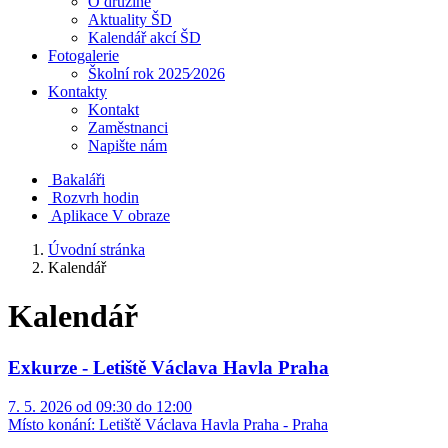
O družině
Aktuality ŠD
Kalendář akcí ŠD
Fotogalerie
Školní rok 2025⁄2026
Kontakty
Kontakt
Zaměstnanci
Napište nám
Bakaláři
Rozvrh hodin
Aplikace V obraze
Úvodní stránka
Kalendář
Kalendář
Exkurze - Letiště Václava Havla Praha
7. 5. 2026 od 09:30 do 12:00
Místo konání:
Letiště Václava Havla Praha - Praha