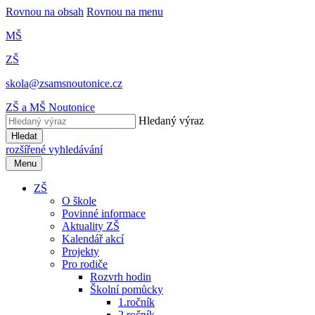
Rovnou na obsah
Rovnou na menu
MŠ
ZŠ
skola@zsamsnoutonice.cz
ZŠ a MŠ Noutonice
Hledaný výraz
Hledat
rozšířené vyhledávání
Menu
ZŠ
O škole
Povinné informace
Aktuality ZŠ
Kalendář akcí
Projekty
Pro rodiče
Rozvrh hodin
Školní pomůcky
1.ročník
2.ročník